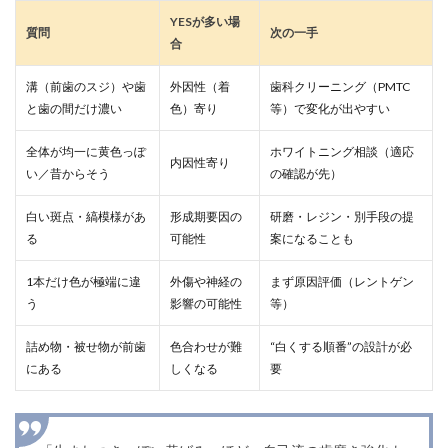
YESが多い場
質問
次の一手
合
溝（前歯のスジ）や歯
外因性（着
歯科クリーニング（PMTC
と歯の間だけ濃い
色）寄り
等）で変化が出やすい
全体が均一に黄色っぽ
ホワイトニング相談（適応
内因性寄り
い／昔からそう
の確認が先）
白い斑点・縞模様があ
形成期要因の
研磨・レジン・別手段の提
る
可能性
案になることも
1本だけ色が極端に違
外傷や神経の
まず原因評価（レントゲン
う
影響の可能性
等）
詰め物・被せ物が前歯
色合わせが難
“白くする順番”の設計が必
にある
しくなる
要