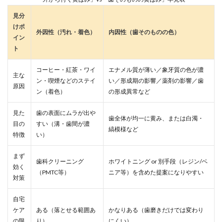
見分
けポ
外因性（汚れ・着色）
内因性（歯そのものの色）
イン
ト
コーヒー・紅茶・ワイ
エナメル質が薄い／象牙質の色が濃
主な
ン・喫煙などのステイ
い／形成期の影響／薬剤の影響／歯
原因
ン（着色）
の形成異常など
見た
歯の表面にムラが出や
歯全体が均一に黄み、または白濁・
目の
すい（溝・歯間が濃
縞模様など
特徴
い）
まず
歯科クリーニング
ホワイトニング or 別手段（レジン/ベ
効く
（PMTC等）
ニア等）を含めた提案になりやすい
対策
自宅
ケア
ある（落とせる範囲あ
かなりある（歯磨きだけでは変わり
の限
り）
にくい）