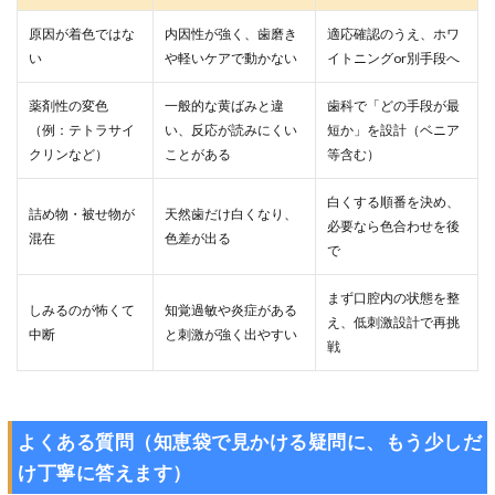
原因が着色ではな
内因性が強く、歯磨き
適応確認のうえ、ホワ
い
や軽いケアで動かない
イトニングor別手段へ
薬剤性の変色
一般的な黄ばみと違
歯科で「どの手段が最
（例：テトラサイ
い、反応が読みにくい
短か」を設計（ベニア
クリンなど）
ことがある
等含む）
白くする順番を決め、
詰め物・被せ物が
天然歯だけ白くなり、
必要なら色合わせを後
混在
色差が出る
で
まず口腔内の状態を整
しみるのが怖くて
知覚過敏や炎症がある
え、低刺激設計で再挑
中断
と刺激が強く出やすい
戦
よくある質問（知恵袋で見かける疑問に、もう少しだ
け丁寧に答えます）