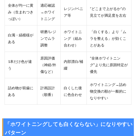
全体が均一に黄
適応確認
レジン/ベニ
“どこまで上がるか”の
み（生まれつき
→ホワイ
ア等
見立てが満足度を左右
っぽい）
トニング
研磨/レジ
ホワイトニ
「白くする」より「ム
白濁・縞模様が
ンでムラ
ング（組み
ラを整える」が効くこ
ある
調整
合わせ）
とがある
原因評価
“全体ホワイトニン
1本だけ色が違
内部漂白/補
（神経/外
グ”より先に原因特定が
う
綴
傷など）
優先
ホワイトニング→詰め
詰め物が前歯に
計画設計
白くした後
物交換の順が一般的に
ある
（順番）
に色合わせ
なりやすい
「ホワイトニングしても白くならない」になりやすい
パターン