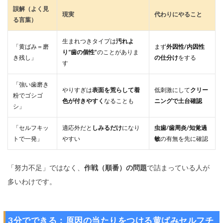
誤解（よく見
現実
代わりにやること
る言葉）
生まれつきタイプは
汚れよ
「黄ばみ＝磨
まず
外因性/内因性
り“歯の個性”
のことがありま
き残し」
の仕分け
をする
す
「強い歯磨き
やりすぎは
表面を荒らして着
低刺激にして
クリー
粉でゴシゴ
色が付きやすく
なることも
ニングで土台確認
シ」
「セルフキッ
適応外だと
しみるだけ
になり
虫歯/歯周炎/知覚過
トで一発」
やすい
敏
の有無を先に確認
「努力不足」ではなく、
作戦（順番）の問題
で詰まっている人が
多いわけです。
3分でできる：原因の当たりをつける黄ばみセルフチ