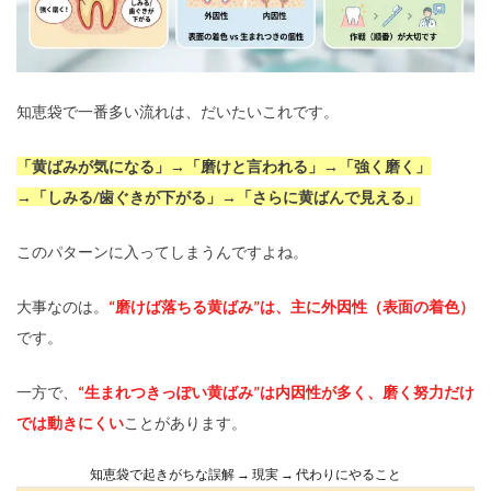
知恵袋で一番多い流れは、だいたいこれです。
「黄ばみが気になる」→「磨けと言われる」→「強く磨く」
→「しみる/歯ぐきが下がる」→「さらに黄ばんで見える」
このパターンに入ってしまうんですよね。
大事なのは。
“磨けば落ちる黄ばみ”は、主に外因性（表面の着色）
です。
一方で、
“生まれつきっぽい黄ばみ”は内因性が多く、磨く努力だけ
では動きにくい
ことがあります。
知恵袋で起きがちな誤解 → 現実 → 代わりにやること