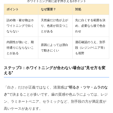
ホワイトニング前に必ず押さえる2ポイント
ポイント
なぜ重要？
対処
詰め物・被せ物はホ
天然歯だけ色が上が
先に白くする範囲を決
ワイトニングで白く
り、色差が目立つこ
め、必要なら後で色合
ならない
とがある
わせ
内因性が強いと、期
適応確認のうえ、別手
原因によっては漂白
待通りにならないこ
段（レジン/ベニア等）
で動きにくい
とがある
も視野
ステップ3：ホワイトニングが合わない場合は“見せ方を変
える”
「白さ」だけが正義ではなく、清潔感は
“明るさ・ツヤ・ムラのな
さ”
で決まることが多いです。歯の質感や色ムラによっては、レジ
ン、ラミネートベニア、セラミックなど、別手段の方が満足度が
高いケースがあります。