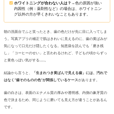
ホワイトニングが合わない人は？
→色の原因が強い
内因性（例：薬剤性など）の場合は、ホワイトニン
グ以外の方が早くきれいなこともあります。
朝の洗面台でふと笑ったとき、歯の色だけが先に目に入ってしま
う。写真アプリの補正で肌はきれいに見えるのに、歯の黄ばみが
気になって口元だけ隠したくなる。知恵袋を読んでも「磨き残
し」「コーヒーのせい」と言われるけれど、子どもの頃からずっ
と黄色っぽい気がする……。
結論から言うと、
「生まれつき黄ばんで見える歯」には、汚れで
はなく“歯そのものの色”が関係しているケース
があります。
歯の白さは、表面のエナメル質の厚みや透明感、内側の象牙質の
色で決まるため、同じように磨いても見え方が違うことがあるん
です。