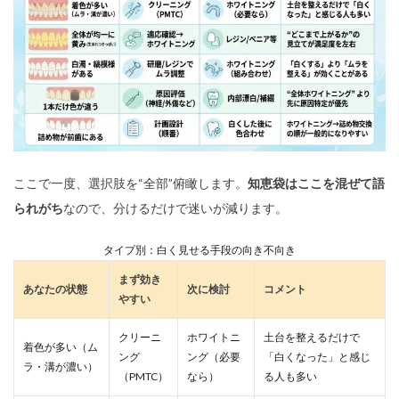
ここで一度、選択肢を“全部”俯瞰します。
知恵袋はここを混ぜて語
られがち
なので、分けるだけで迷いが減ります。
タイプ別：白く見せる手段の向き不向き
まず効き
あなたの状態
次に検討
コメント
やすい
クリーニ
ホワイトニ
土台を整えるだけで
着色が多い（ム
ング
ング（必要
「白くなった」と感じ
ラ・溝が濃い）
（PMTC）
なら）
る人も多い