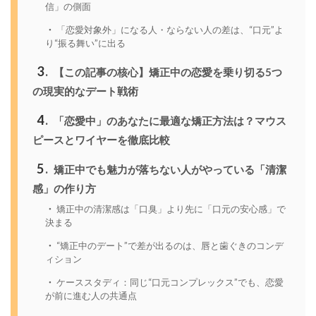
信」の側面
「恋愛対象外」になる人・ならない人の差は、“口元”よ
り“振る舞い”に出る
3
【この記事の核心】矯正中の恋愛を乗り切る5つ
の現実的なデート戦術
4
「恋愛中」のあなたに最適な矯正方法は？マウス
ピースとワイヤーを徹底比較
5
矯正中でも魅力が落ちない人がやっている「清潔
感」の作り方
矯正中の清潔感は「口臭」より先に「口元の安心感」で
決まる
“矯正中のデート”で差が出るのは、唇と歯ぐきのコンデ
ィション
ケーススタディ：同じ“口元コンプレックス”でも、恋愛
が前に進む人の共通点