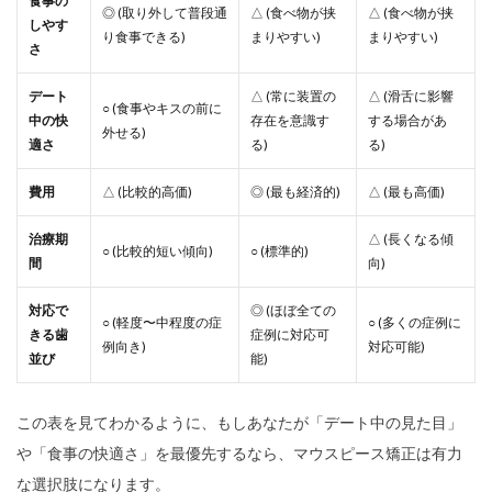
食事の
◎ (取り外して普段通
△ (食べ物が挟
△ (食べ物が挟
しやす
り食事できる)
まりやすい)
まりやすい)
さ
デート
△ (常に装置の
△ (滑舌に影響
○ (食事やキスの前に
中の快
存在を意識す
する場合があ
外せる)
適さ
る)
る)
費用
△ (比較的高価)
◎ (最も経済的)
△ (最も高価)
治療期
△ (長くなる傾
○ (比較的短い傾向)
○ (標準的)
間
向)
対応で
◎ (ほぼ全ての
○ (軽度〜中程度の症
○ (多くの症例に
きる歯
症例に対応可
例向き)
対応可能)
並び
能)
この表を見てわかるように、もしあなたが「デート中の見た目」
や「食事の快適さ」を最優先するなら、マウスピース矯正は有力
な選択肢になります。