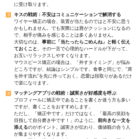
に受け取ります。
キスの戦術：不安はコミュニケーションで解消する
ワイヤー矯正の場合、装置が当たるのではと不安に思う
かもしれません。でも実際には唇がクッションになるの
で、相手が痛みを感じることは多くありません。
大切なのは、
事前に「当たったらごめんね」と軽く伝え
ておくこと
。その一言で心理的なハードルが下がって、
お互いリラックスしやすくなります。
マウスピース矯正の場合は、「外すタイミング」が悩み
どころですが、結論はシンプルです。食事と同じで、“席
を外す流れ”を先に作っておく。恋愛は段取りがあるだけ
で楽になります。
マッチングアプリの戦術：誠実さが好感度を呼ぶ
プロフィールに矯正中であることを書くか迷う方も多い
ですが、書くことをおすすめします。
ただし、「矯正中です」だけではなく、「最高の笑顔を
目指して自分磨き中です！」のように、
前向きな一文を
添える
のがポイント。誠実さが伝わり、価値観の合う人
が集まりやすくなります。