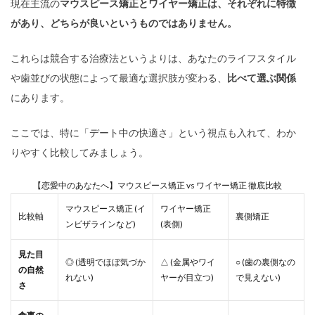
現在主流の
マウスピース矯正とワイヤー矯正は、それぞれに特徴
があり、どちらが良いというものではありません。
これらは競合する治療法というよりは、あなたのライフスタイル
や歯並びの状態によって最適な選択肢が変わる、
比べて選ぶ関係
にあります。
ここでは、特に「デート中の快適さ」という視点も入れて、わか
りやすく比較してみましょう。
【恋愛中のあなたへ】マウスピース矯正 vs ワイヤー矯正 徹底比較
マウスピース矯正 (イ
ワイヤー矯正
比較軸
裏側矯正
ンビザラインなど)
(表側)
見た目
◎ (透明でほぼ気づか
△ (金属やワイ
○ (歯の裏側なの
の自然
れない)
ヤーが目立つ)
で見えない)
さ