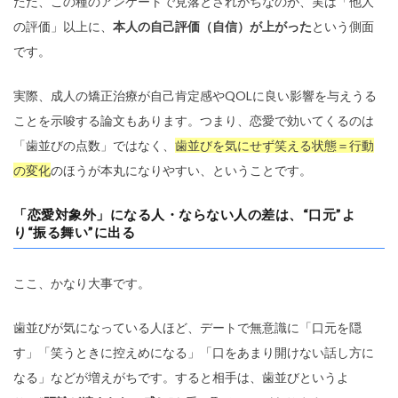
ただ、この種のアンケートで見落とされがちなのが、実は「他人
の評価」以上に、
本人の自己評価（自信）が上がった
という側面
です。
実際、成人の矯正治療が自己肯定感やQOLに良い影響を与えうる
ことを示唆する論文もあります。つまり、恋愛で効いてくるのは
「歯並びの点数」ではなく、
歯並びを気にせず笑える状態＝行動
の変化
のほうが本丸になりやすい、ということです。
「恋愛対象外」になる人・ならない人の差は、“口元”よ
り“振る舞い”に出る
ここ、かなり大事です。
歯並びが気になっている人ほど、デートで無意識に「口元を隠
す」「笑うときに控えめになる」「口をあまり開けない話し方に
なる」などが増えがちです。すると相手は、歯並びというよ