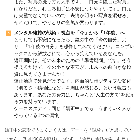
また、写真の撮り方も大事です。「口元を隠した写真」
ばかりだと、むしろ相手は不安になりやすいです。口元
は完璧でなくていいので、表情が明るい写真を混ぜる。
それだけで、やりとりの空気が変わります。
メンタル維持の戦術：視点を「今」から「1年後」へ
どうしても不安になったら、鏡の中の「今の自分」よ
り、「1年後の自分」を想像してみてください。コンプレ
ックスから解放されて、心から笑えているあなたを。
矯正期間は、その未来のための「準備期間」です。そう
捉えるだけで、今の小さな不安が、未来への前向きな投
資に見えてきませんか？
矯正治療で外見だけでなく、内面的なポジティブな変化
（明るさ・積極性など）を周囲が感じる、という報告も
あります。あなたの努力は、ちゃんと“人生の方向”を変え
る力を持っています。
ケーススタディ：同じ「矯正中」でも、うまくいく人が
やっている1つの習慣
矯正中の恋愛でうまくいく人は、デートを「試験」だと思ってい
ません。毎回100点を取りにいかず、「今日は会話を楽しむ日」