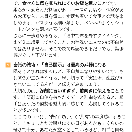
で、
食べ方に気を取られにくいお店を選ぶこと
です。
柔らかく煮込んだ料理が多いコースのお店や、個室があ
るお店なら、人目を気にせず落ち着いて食事と会話を楽
しめます。パスタなら細い麺より、ペンネのようなショ
ートパスタを選ぶと安心です。
さらに一歩進めるなら、「途中で席を外すタイミング」
まで先に想定しておくこと。お手洗いに立つのは不自然
ではありません。そこで鏡で確認できるだけでも、緊張
感がぐっと下がります。
会話の戦術：「自己開示」は最高の武器になる
隠そうとすればするほど、不自然になりやすいです。も
し関係が進みそうなら、思い切って「実は今、歯並びを
きれいにしてるんだ」と伝えてみましょう。
大切なのは、
深刻に言いすぎず、前向きに伝えること
で
す。「笑顔に自信を持ちたくて」と理由を添えると、相
手はあなたの姿勢を魅力的に感じて、応援してくれるこ
とが多いです。
ここでのコツは、“告白”ではなく“共有”の温度感にするこ
と。「ちょっとだけ喋りにくい日があるかも」くらいの
軽さで十分。あなたが堂々としているほど、相手も自然