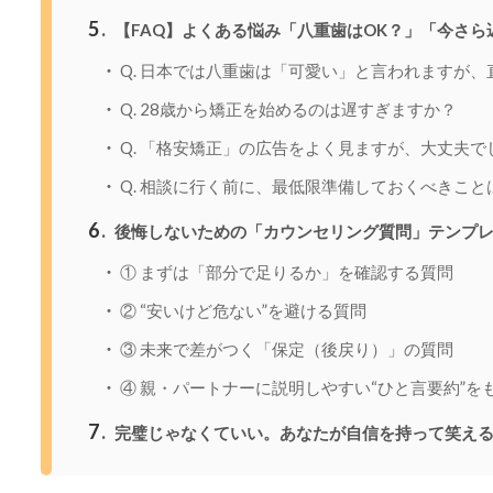
5
【FAQ】よくある悩み「八重歯はOK？」「今さら
Q. 日本では八重歯は「可愛い」と言われますが、
Q. 28歳から矯正を始めるのは遅すぎますか？
Q. 「格安矯正」の広告をよく見ますが、大丈夫で
Q. 相談に行く前に、最低限準備しておくべきこと
6
後悔しないための「カウンセリング質問」テンプ
① まずは「部分で足りるか」を確認する質問
② “安いけど危ない”を避ける質問
③ 未来で差がつく「保定（後戻り）」の質問
④ 親・パートナーに説明しやすい“ひと言要約”を
7
完璧じゃなくていい。あなたが自信を持って笑える