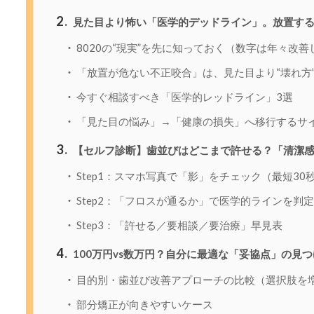
2
見た目より怖い「医学的デッドライン」。放置する
8020の“現実”を先に知っておく（数字は年々改善
「放置が危ない不正咬合」は、見た目より“壊れ方
今すぐ相談すべき「医学的レッドライン」3選
「見た目の悩み」→「健康の損失」へ移行するサ
3
【セルフ診断】歯並びはどこまで許せる？「清潔感
Step1：スマホ写真で「影」をチェック（最短30
Step2：「フロスが通るか」で医学的ラインを判定
Step3：「許せる／要相談／要治療」早見表
4
100万円vs数万円？自分に最適な「妥協点」の見
目的別・歯並び改善アプローチの比較（選択肢を増
部分矯正が向きやすいケース