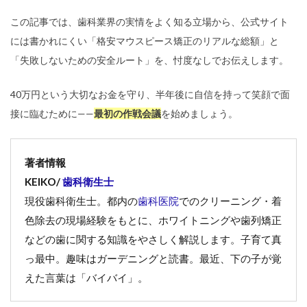
この記事では、歯科業界の実情をよく知る立場から、公式サイト
には書かれにくい「格安マウスピース矯正のリアルな総額」と
「失敗しないための安全ルート」を、忖度なしでお伝えします。
40万円という大切なお金を守り、半年後に自信を持って笑顔で面
接に臨むために——
最初の作戦会議
を始めましょう。
著者情報
KEIKO/
歯科衛生士
現役歯科衛生士。都内の
歯科医院
でのクリーニング・着
色除去の現場経験をもとに、ホワイトニングや歯列矯正
などの歯に関する知識をやさしく解説します。子育て真
っ最中。趣味はガーデニングと読書。最近、下の子が覚
えた言葉は「バイバイ」。