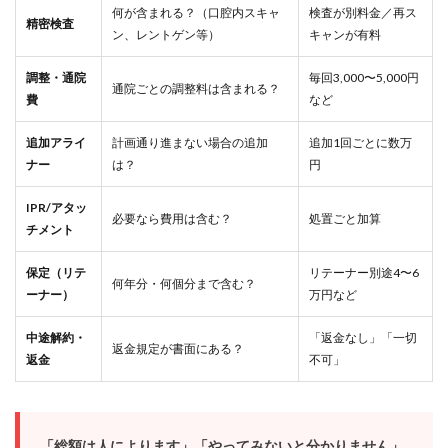
何が含まれる？（口腔内スキャ
検査が別料金／再ス
精密検査
ン、レントゲン等）
キャンが有料
調整・通院
毎回3,000〜5,000円
通院ごとの調整料は含まれる？
費
など
追加アライ
計画通り進まない場合の追加
追加1回ごとに数万
ナー
は？
円
IPR/アタッ
必要なら費用は含む？
処置ごと加算
チメント
保定（リテ
リテーナー別途4〜6
何年分・何個分まで含む？
ーナー）
万円など
中途解約・
「返金なし」「一切
返金規定が書面にある？
返金
不可」
「総額は人によります」「やってみないと分かりません」