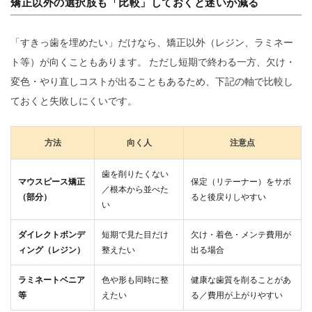
矯正以外の選択肢も「比較」しておくと迷いが減る
「すきっ歯を埋めたい」だけなら、矯正以外（レジン、ラミネー
ト等）が向くこともあります。 ただし短期で終わる一方、欠け・
変色・やり直しコストが出ることもあるため、下記の軸で比較し
ておくと失敗しにくいです。
方法
向く人
注意点
歯を削りたくない
マウスピース矯正
保定（リテーナー）をサボ
／根本から並べた
（部分）
ると後戻りしやすい
い
ダイレクトボンデ
短期で見た目だけ
欠け・着色・メンテ費用が
ィング（レジン）
整えたい
出る場合
ラミネートベニア
色や形も同時に整
健康な歯質を削ることがあ
等
えたい
る／費用が上がりやすい