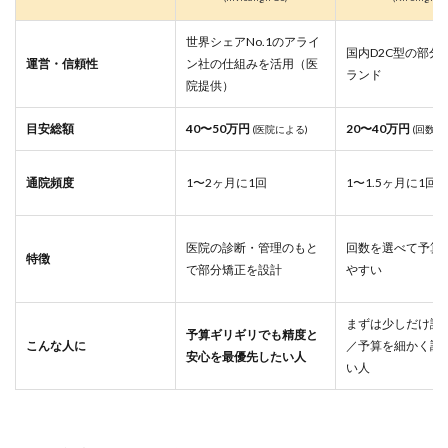
世界シェアNo.1のアライ
国内D2C型の部分
運営・信頼性
ン社の仕組みを活用（医
ランド
院提供）
目安総額
40〜50万円
20〜40万円
(医院による)
(回数に
通院頻度
1〜2ヶ月に1回
1〜1.5ヶ月に1回
医院の診断・管理のもと
回数を選べて予算
特徴
で部分矯正を設計
やすい
まずは少しだけ試
予算ギリギリでも精度と
こんな人に
／予算を細かく調
安心を最優先したい人
い人