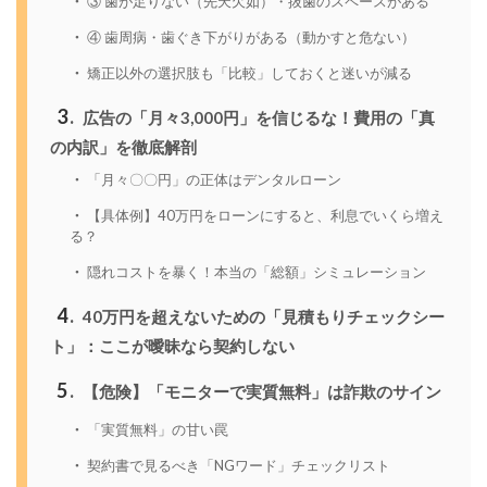
③ 歯が足りない（先天欠如）・抜歯のスペースがある
④ 歯周病・歯ぐき下がりがある（動かすと危ない）
矯正以外の選択肢も「比較」しておくと迷いが減る
3
広告の「月々3,000円」を信じるな！費用の「真
の内訳」を徹底解剖
「月々〇〇円」の正体はデンタルローン
【具体例】40万円をローンにすると、利息でいくら増え
る？
隠れコストを暴く！本当の「総額」シミュレーション
4
40万円を超えないための「見積もりチェックシー
ト」：ここが曖昧なら契約しない
5
【危険】「モニターで実質無料」は詐欺のサイン
「実質無料」の甘い罠
契約書で見るべき「NGワード」チェックリスト