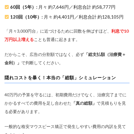
60回（5年）:
月々 約7,646円／利息合計 約58,777円
120回（10年）:
月々 約4,401円／利息合計 約128,105円
「月々3,000円台」に近づけるために回数を伸ばすほど、
利息で10
万円以上増える
ことも普通に起きます。
だからこそ、広告の分割額ではなく、必ず
「総支払額（治療費＋
金利）」
で判断してください。
隠れコストを暴く！本当の「総額」シミュレーション
40万円の予算を守るには、初期費用だけでなく、治療完了までに
かかるすべての費用を足し合わせた
「真の総額」
で見積もりを見
る必要があります。
一般的な格安マウスピース矯正で発生しやすい費用の内訳を見て