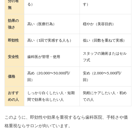
分の有
る）
す）
無
効果の
高い（医療行為）
穏やか（美容目的）
強さ
即効性
高い（1回で実感する人も）
低い（回数を重ねて実感）
スタッフの施術またはセル
安全性
歯科医が管理・使用
フ式
高め（20,000〜50,000円/
安め（2,000〜5,000円/
価格
回）
回）
おすす
しっかり白くしたい人・短期
気軽にケアしたい人・初め
めの人
間で効果を出したい人
ての人
このように、即効性や効果を重視するなら歯科医院、手軽さや価
格重視ならサロンが向いています。