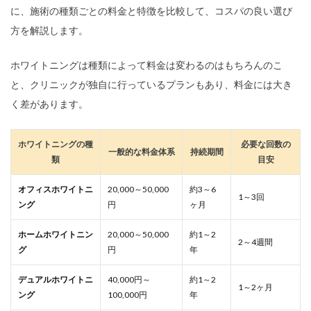
に、施術の種類ごとの料金と特徴を比較して、コスパの良い選び
方を解説します。
ホワイトニングは種類によって料金は変わるのはもちろんのこ
と、クリニックが独自に行っているプランもあり、料金には大き
く差があります。
ホワイトニングの種
必要な回数の
一般的な料金体系
持続期間
類
目安
オフィスホワイトニ
20,000～50,000
約3～6
1～3回
ング
円
ヶ月
ホームホワイトニン
20,000～50,000
約1～2
2～4週間
グ
円
年
デュアルホワイトニ
40,000円～
約1～2
1～2ヶ月
ング
100,000円
年