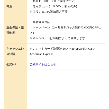
・月額11,000円（通い放題プラン）
料金
・専用ジェル代：9,800円(初回のみ)
※以後ジェルの追加購入不要
・全額返金保証
返金保証・割
・キャンペーン（2ヶ月無料/3ヶ月無料/5,000円OFFな
引制度
ど）
※キャンペーンは時期によって変動します
キャッシュレ
クレジットカード決済(VISA／MasterCard／JCB／
ス決済
American Express)
公式HP
公式サイトはこちら