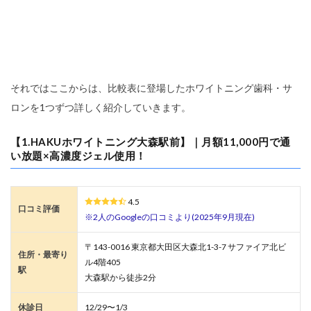
それではここからは、比較表に登場したホワイトニング歯科・サ
ロンを1つずつ詳しく紹介していきます。
【1.HAKUホワイトニング大森駅前】｜月額11,000円で通
い放題×高濃度ジェル使用！
4.5
口コミ評価
※2人のGoogleの口コミより(2025年9月現在)
〒143-0016 東京都大田区大森北1-3-7 サファイア北ビ
住所・最寄り
ル4階405
駅
大森駅から徒歩2分
休診日
12/29〜1/3