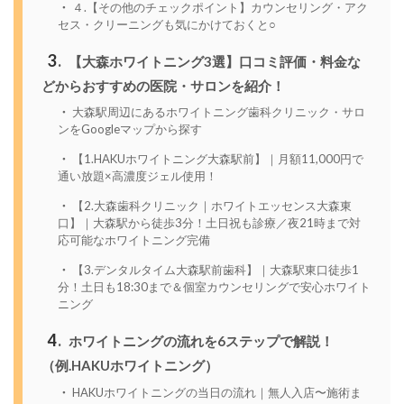
４.【その他のチェックポイント】カウンセリング・アク
セス・クリーニングも気にかけておくと○
3
【大森ホワイトニング3選】口コミ評価・料金な
どからおすすめの医院・サロンを紹介！
大森駅周辺にあるホワイトニング歯科クリニック・サロ
ンをGoogleマップから探す
【1.HAKUホワイトニング大森駅前】｜月額11,000円で
通い放題×高濃度ジェル使用！
【2.大森歯科クリニック｜ホワイトエッセンス大森東
口】｜大森駅から徒歩3分！土日祝も診療／夜21時まで対
応可能なホワイトニング完備
【3.デンタルタイム大森駅前歯科】｜大森駅東口徒歩1
分！土日も18:30まで＆個室カウンセリングで安心ホワイト
ニング
4
ホワイトニングの流れを6ステップで解説！
（例.HAKUホワイトニング）
HAKUホワイトニングの当日の流れ｜無人入店〜施術ま