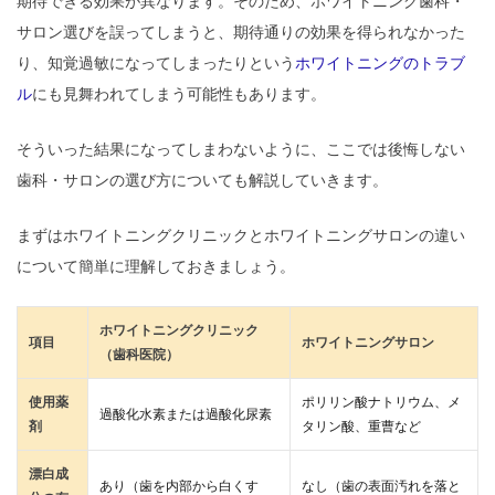
期待できる効果が異なります。そのため、ホワイトニング歯科・
サロン選びを誤ってしまうと、期待通りの効果を得られなかった
り、知覚過敏になってしまったりという
ホワイトニングのトラブ
ル
にも見舞われてしまう可能性もあります。
そういった結果になってしまわないように、ここでは後悔しない
歯科・サロンの選び方についても解説していきます。
まずはホワイトニングクリニックとホワイトニングサロンの違い
について簡単に理解しておきましょう。
ホワイトニングクリニック
項目
ホワイトニングサロン
（歯科医院）
使用薬
ポリリン酸ナトリウム、メ
過酸化水素または過酸化尿素
剤
タリン酸、重曹など
漂白成
あり（歯を内部から白くす
なし（歯の表面汚れを落と