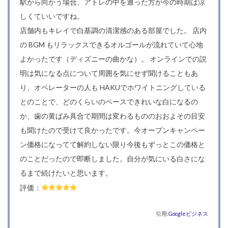
駅から向かう場合、アトレの中を通った方が今の時期は涼
しくていいですね。
店舗内もキレイで白基調の清潔感のある部屋でした。 店内
の BGM もリラックスできるオルゴールが流れていて心地
よかったです（ディズニーの曲かな）。 オンラインでの説
明は気になる点について周囲を気にせず聞けることもあ
り、オペレーターの人も HAKUでホワイトニングしている
とのことで、どのくらいのペースできれいな白になるの
か、歯の黄ばみ具合で期間は変わるもののおおよその目安
も聞けたので受けて良かったです。今オープンキャンペー
ン価格になってて解約しない限り今後もずっとこの価格と
のことだったので即断しました。自分が気にいる白さにな
るまで続けたいと思います。
評価：
引用:
Googleビジネス