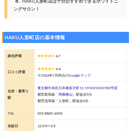
8
HAKU人形町店は十分おすすめできるホワイトニ
ングサロン！
HAKU人形町店の基本情報
総合評価
4.7
4.4
口コミ評価
※2026年7月時点の
Googleマップ
東京都中央区日本橋富沢町11-19 SOHO30 903号室
住所・最寄り
都営新宿線「
馬喰横山
」駅徒歩5分
駅
都営浅草線「人形町」駅徒歩6分
TEL
050-8885-6058
休診日
12/29〜1/3