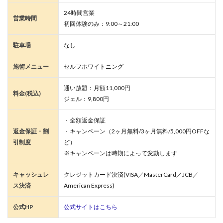
24時間営業
営業時間
初回体験のみ：9:00～21:00
駐車場
なし
施術メニュー
セルフホワイトニング
通い放題：月額11,000円
料金(税込)
ジェル：9,800円
・全額返金保証
返金保証・割
・キャンペーン（2ヶ月無料/3ヶ月無料/5,000円OFFな
引制度
ど）
※キャンペーンは時期によって変動します
キャッシュレ
クレジットカード決済(VISA／MasterCard／JCB／
ス決済
American Express)
公式HP
公式サイトはこちら