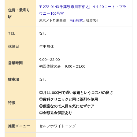
〒272-0143 千葉県市川市相之川4-4-20 コート・ブラ
住所・最寄り
ウニー105号室
駅
東京メトロ東西線「
南行徳駅
」徒歩3分
TEL
なし
休診日
年中無休
9:00～22:00
営業時間
初回体験のみ：9:00～21:00
駐車場
なし
◎月11,000円で通い放題というコスパの良さ
◎歯科クリニックと同じ薬剤を使用
特徴
◎個室なので人目を気にせずケア
◎全額返金保証あり
施術メニュー
セルフホワイトニング