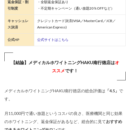
返金保証・割
・全額返金保証あり
引制度
・不定期キャンペーン（通い放題20％OFFなど）
キャッシュレ
クレジットカード決済(VISA／MasterCard／JCB／
ス決済
American Express)
公式HP
公式サイトはこちら
【結論】メディカルホワイトニングHAKU南行徳店は
オ
ススメ
です！
メディカルホワイトニングHAKU南行徳店の総合評価は
「4.5」
で
す。
月11,000円で通い放題というコスパの良さ、医療機関と同じ効果
のホワイトニング、返金保証があるなど、総合的に見て
おすすめ
できるホワイトニングサロン
です。