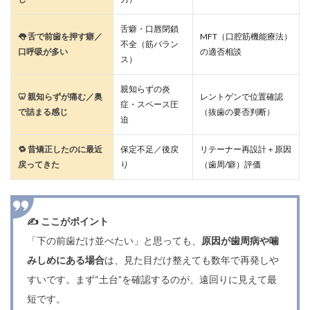
舌癖・口唇閉鎖
👅 舌で前歯を押す癖／
MFT（口腔筋機能療法）
不全（筋バラン
口呼吸が多い
の適否相談
ス）
親知らずの炎
🦷 親知らずが痛む／奥
レントゲンで位置確認
症・スペース圧
で詰まる感じ
（抜歯の要否判断）
迫
🔁 昔矯正したのに最近
保定不足／後戻
リテーナー再設計＋原因
戻ってきた
り
（歯周/癖）評価
✍️ ここがポイント
「下の前歯だけ並べたい」と思っても、
原因が歯周病や噛
みしめにある場合
は、見た目だけ整えても数年で再発しや
すいです。まず“土台”を確認するのが、遠回りに見えて最
短です。