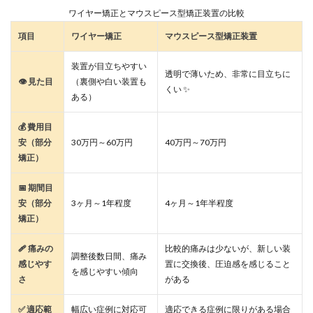
ワイヤー矯正とマウスピース型矯正装置の比較
項目
ワイヤー矯正
マウスピース型矯正装置
装置が目立ちやすい
透明で薄いため、非常に目立ちに
👁️ 見た目
（裏側や白い装置も
くい
✨
ある）
💰 費用目
安（部分
30万円～60万円
40万円～70万円
矯正）
📅 期間目
安（部分
3ヶ月～1年程度
4ヶ月～1年半程度
矯正）
🩹 痛みの
比較的痛みは少ないが、新しい装
調整後数日間、痛み
感じやす
置に交換後、圧迫感を感じること
を感じやすい傾向
さ
がある
✅ 適応範
幅広い症例に対応可
適応できる症例に限りがある場合