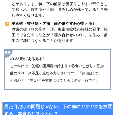
とがあります。特に下の前歯は後戻りしやすい部位とし
て知られ、歯周病や舌癖、噛みしめが残っていると再発
しやすくなります。
詰め物・被せ物・欠損（歯の形や接触が変わる）
奥歯の被せ物の高さ・形、虫歯治療後の接触の変化、抜
歯でできた隙間などが「噛み合わせのズレ」を生み、前
歯の混雑につながることがあります。
✍️ 38歳の“あるある”
この年代は、
①軽い歯周病の始まり＋②食いしばり＋③加
齢のスペース不足
が重なる方が多いです。「原因は1つ」
と思わず、“重なり”を前提に診てもらうのが正解です。
見た目だけの問題じゃない。下の歯のガタガタを放置
する、本当のリスクとは？