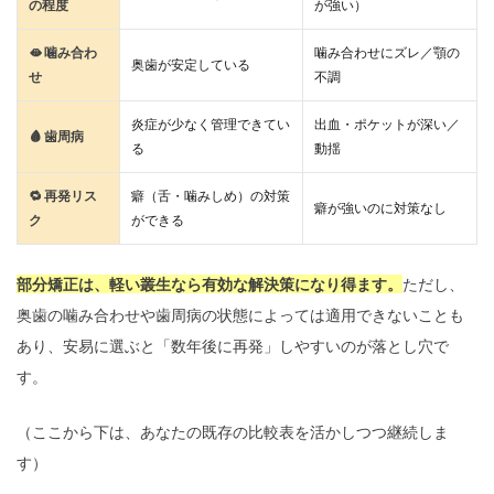
の程度
が強い）
🫦 噛み合わ
噛み合わせにズレ／顎の
奥歯が安定している
せ
不調
炎症が少なく管理できてい
出血・ポケットが深い／
🩸 歯周病
る
動揺
🔁 再発リス
癖（舌・噛みしめ）の対策
癖が強いのに対策なし
ク
ができる
部分矯正は、軽い叢生なら有効な解決策になり得ます。
ただし、
奥歯の噛み合わせや歯周病の状態によっては適用できないことも
あり、安易に選ぶと「数年後に再発」しやすいのが落とし穴で
す。
（ここから下は、あなたの既存の比較表を活かしつつ継続しま
す）