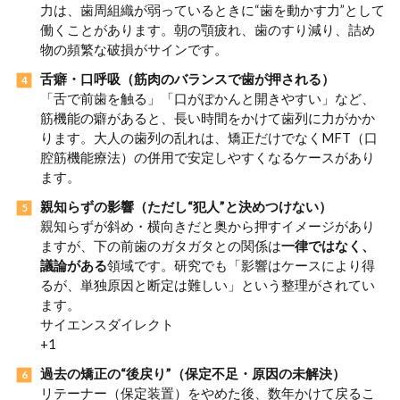
力は、歯周組織が弱っているときに“歯を動かす力”として
働くことがあります。朝の顎疲れ、歯のすり減り、詰め
物の頻繁な破損がサインです。
舌癖・口呼吸（筋肉のバランスで歯が押される）
「舌で前歯を触る」「口がぽかんと開きやすい」など、
筋機能の癖があると、長い時間をかけて歯列に力がかか
ります。大人の歯列の乱れは、矯正だけでなくMFT（口
腔筋機能療法）の併用で安定しやすくなるケースがあり
ます。
親知らずの影響（ただし“犯人”と決めつけない）
親知らずが斜め・横向きだと奥から押すイメージがあり
ますが、下の前歯のガタガタとの関係は
一律ではなく、
議論がある
領域です。研究でも「影響はケースにより得
るが、単独原因と断定は難しい」という整理がされてい
ます。
サイエンスダイレクト
+1
過去の矯正の“後戻り”（保定不足・原因の未解決）
リテーナー（保定装置）をやめた後、数年かけて戻るこ