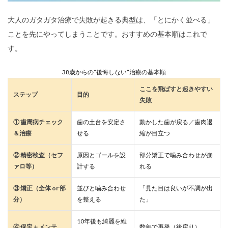
大人のガタガタ治療で失敗が起きる典型は、「とにかく並べる」
ことを先にやってしまうことです。おすすめの基本順はこれで
す。
38歳からの“後悔しない”治療の基本順
ここを飛ばすと起きやすい
ステップ
目的
失敗
① 歯周病チェック
歯の土台を安定さ
動かした歯が戻る／歯肉退
＆治療
せる
縮が目立つ
② 精密検査（セフ
原因とゴールを設
部分矯正で噛み合わせが崩
ァロ等）
計する
れる
③ 矯正（全体 or 部
並びと噛み合わせ
「見た目は良いが不調が出
分）
を整える
た」
10年後も綺麗を維
④ 保定＋メンテ
数年で再発（後戻り）