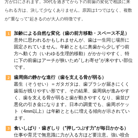
方が口にされます。30代を過ぎてから下の前歯の変化で相談に来
られる方は、決して少なくありません。原因は1つではなく、複数
が“重なって”起きるのが大人の特徴です。
加齢による自然な変化（歯の前方移動・スペース不足）
意外に思われるかもしれませんが、歯は一生同じ場所に
固定されていません。年齢とともに奥歯から少しずつ前
方へ動く力（いわゆる生理的移動）がかかりやすく、特
に下の前歯はアーチが狭いため“しわ寄せ”が来やすい部位
です。
歯周病の静かな進行（歯を支える骨が弱る）
叢生（そうせい）＝ガタガタは、歯ブラシが届きにくく
歯垢が残りやすい形です。その結果、歯周病が進みやす
く、歯を支える骨が弱ると歯が動きやすくなり、歯並び
悪化の引き金になります。日本の調査でも、歯周ポケッ
ト（4mm以上）は年齢とともに増える傾向が示されてい
ます。
食いしばり・歯ぎしり（“押しつぶす力”が毎日かかる）
仕事や育児で無意識に力が入る方ほど要注意。強い咬合