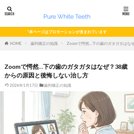
*本ページはプロモーションが含まれています
HOME
歯列矯正の知識
Zoomで愕然…下の歯のガタガタはな
Zoomで愕然…下の歯のガタガタはなぜ？38歳
からの原因と後悔しない治し方
2026年1月17日
歯列矯正の知識