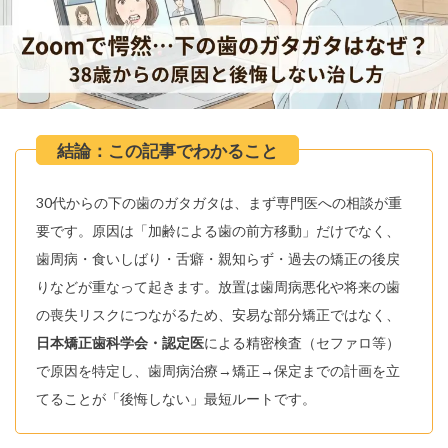
30代からの下の歯のガタガタは、まず専門医への相談が重
要です。原因は「加齢による歯の前方移動」だけでなく、
歯周病・食いしばり・舌癖・親知らず・過去の矯正の後戻
りなどが重なって起きます。放置は歯周病悪化や将来の歯
の喪失リスクにつながるため、安易な部分矯正ではなく、
日本矯正歯科学会・認定医
による精密検査（セファロ等）
で原因を特定し、歯周病治療→矯正→保定までの計画を立
てることが「後悔しない」最短ルートです。