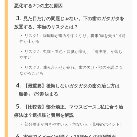
悪化する7つの主な原因
3
見た目だけの問題じゃない。下の歯のガタガタを
放置する、本当のリスクとは？
リスク1：歯周病が進みやすくなり、将来“歯を失う”可能
性が上がる
リスク2：虫歯・着色・口臭が増え、「清潔感」が落ち
やすい
リスク3：噛み合わせが崩れ、歯の欠け・顎の不調につ
ながることも
4
【最重要】後悔しないガタガタの歯の治し方は
「順番」で9割決まる
5
【比較表】部分矯正、マウスピース…私に合う治
療法は？選択肢と費用を解説
部分矯正が向きやすい人・危ない人（見極めポイント）
6
実例でイメージが湧く：38歳からの歯列矯正