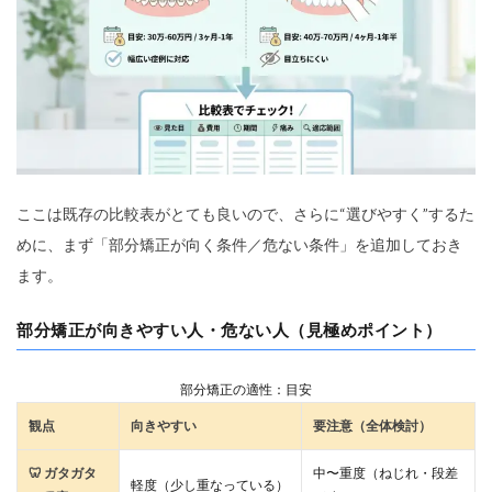
ここは既存の比較表がとても良いので、さらに“選びやすく”するた
めに、まず「部分矯正が向く条件／危ない条件」を追加しておき
ます。
部分矯正が向きやすい人・危ない人（見極めポイント）
部分矯正の適性：目安
観点
向きやすい
要注意（全体検討）
🦷 ガタガタ
中〜重度（ねじれ・段差
軽度（少し重なっている）