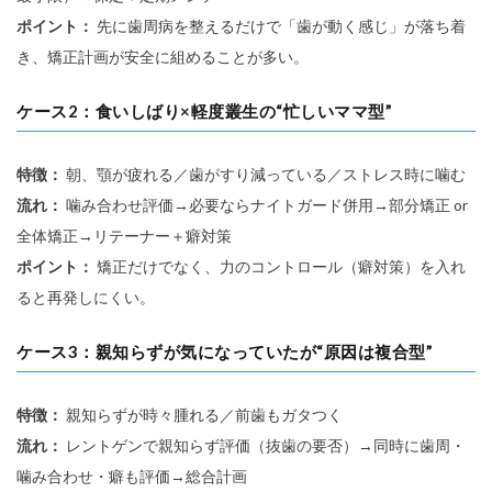
ポイント：
先に歯周病を整えるだけで「歯が動く感じ」が落ち着
き、矯正計画が安全に組めることが多い。
ケース2：食いしばり×軽度叢生の“忙しいママ型”
特徴：
朝、顎が疲れる／歯がすり減っている／ストレス時に噛む
流れ：
噛み合わせ評価→必要ならナイトガード併用→部分矯正 or
全体矯正→リテーナー＋癖対策
ポイント：
矯正だけでなく、力のコントロール（癖対策）を入れ
ると再発しにくい。
ケース3：親知らずが気になっていたが“原因は複合型”
特徴：
親知らずが時々腫れる／前歯もガタつく
流れ：
レントゲンで親知らず評価（抜歯の要否）→同時に歯周・
噛み合わせ・癖も評価→総合計画