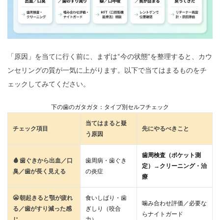
「原因」を当てに行く前に、まずは“今の状態”を整理すると、カウ
ンセリングの質が一気に上がります。以下で当てはまるものをチ
ェックしてみてください。
下の歯のガタガタ：タイプ別セルフチェック
当てはまると疑
チェック項目
先にやるべきこと
う原因
歯周検査（ポケット測
🩸 歯ぐきから出血／口
歯周病・歯ぐき
定）→クリーニング・治
臭／歯が長く見える
の炎症
療
😬 朝起きると顎が疲れ
食いしばり・歯
噛み合わせ評価／必要な
る／歯がすり減った感
ぎしり（咬合
らナイトガード
じ
力）