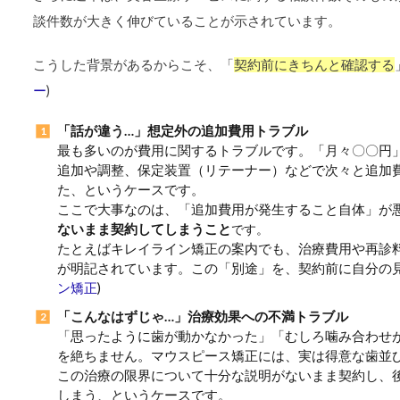
談件数が大きく伸びていることが示されています。
こうした背景があるからこそ、「
契約前にきちんと確認する
ー
)
「話が違う…」想定外の追加費用トラブル
最も多いのが費用に関するトラブルです。「月々〇〇円
追加や調整、保定装置（リテーナー）などで次々と追加
た、というケースです。
ここで大事なのは、「追加費用が発生すること自体」が
ないまま契約してしまうこと
です。
たとえばキレイライン矯正の案内でも、治療費用や再診
が明記されています。この「別途」を、契約前に自分の
ン矯正
)
「こんなはずじゃ…」治療効果への不満トラブル
「思ったように歯が動かなかった」「むしろ噛み合わせ
を絶ちません。マウスピース矯正には、実は得意な歯並
この治療の限界について十分な説明がないまま契約し、
しまう、というケースです。