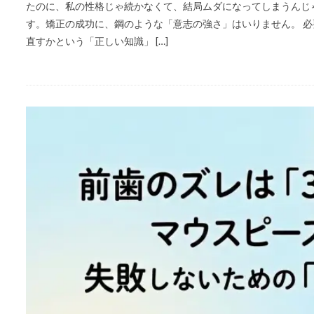
たのに、私の性格じゃ続かなくて、結局ムダになってしまうんじゃ
す。矯正の成功に、鋼のような「意志の強さ」はいりません。 
直すかという「正しい知識」 […]